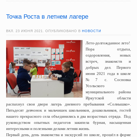
Точка Роста в летнем лагере
ВКЛ.
23 ИЮНЯ 2021
. ОПУБЛИКОВАНО В
НОВОСТИ
Лето-долгожданное лето!
Пора отдыха,
оздоровления, новых
встреч, знакомств и
добрых дел. Первого
июня 2021 года в школе
№7 с. Сосновка
Усольского
муниципального района
Иркутской области
распахнул свои двери лагерь дневного пребывания «Солнышко».
Пятьдесят девчонок и мальчишек школьников, дошкольников, гостей
нашего прекрасного села объединились в два возрастных отряда. Под
руководством опытных педагогов закипела бурная, насыщенная
интересными и полезными делами летняя жизнь.
Первый день, день знакомства и экскурсий по школе, прошёл в форме