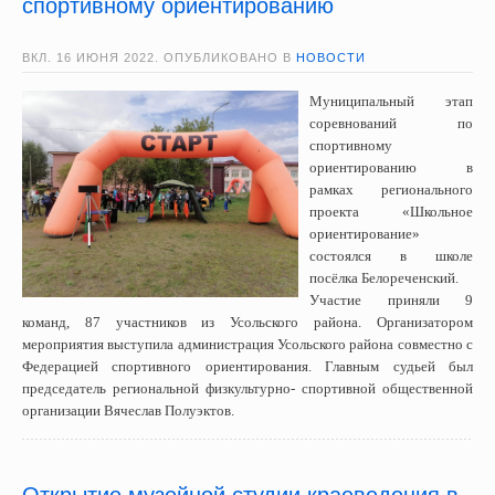
спортивному ориентированию
ВКЛ.
16 ИЮНЯ 2022
. ОПУБЛИКОВАНО В
НОВОСТИ
Муниципальный этап
соревнований по
спортивному
ориентированию в
рамках регионального
проекта «Школьное
ориентирование»
состоялся в школе
посёлка Белореченский.
Участие приняли 9
команд, 87 участников из Усольского района. Организатором
мероприятия выступила администрация Усольского района совместно с
Федерацией спортивного ориентирования. Главным судьей был
председатель региональной физкультурно- спортивной общественной
организации Вячеслав Полуэктов.
Открытие музейной студии краеведения в