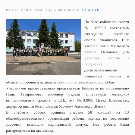
ВКЛ.
05 ИЮНЯ 2024
. ОПУБЛИКОВАНО В
НОВОСТИ
На базе войсковой части
№ 03908 состоялись
ежегодные учебные
сборы учащихся 10-х
классов школ Усольского
района. Основная цель
учебных сборов -
получение
десятиклассниками
начальных знаний в
области обороны и их подготовки по основам военной службы.
Участников приветствовали председатель Комитета по образованию
Нина Татарникова, инженер отдела аппаратуры командно-
вычислительных средств и СПД в/ч №03908 Павел Шилинскас,
директор школы № 20 поселка Усолье-7 Александр Щепин.
В учебных сборах приняли участие 58 юношей из 13
общеобразовательных организаций района, годных по состоянию
здоровья, имеющих медицинский допуск. Все ребята были
распределены на два взвода.