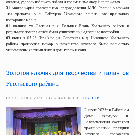
охраны, удалось избежать гибели и травматизма людей на пожарах.
31 мая
пожарно-спасательные подразделения МЧС России выезжали
«по тревоге» в п. Тайтурка Усольского района, где произошло
возгорание в бане.
01 июня
по ул. Степная в с. Большая Елань Усольского района в
результате пожара огнём были уничтожены надворные постройки.
03 июня
в 05:26 (Ирк.) по ул. Советская в д. Низовцева Усольского
района произошёл пожар в результате которого были полностью
уничтожены частный жилой дом, гараж и баня.
Золотой ключик для творчества и талантов
Усольского района
ВКЛ.
02 ИЮНЯ 2023
. ОПУБЛИКОВАНО В
НОВОСТИ
2 июня 2023г. в Районном
Доме культуры п.
Белореченский состоялся
традиционный праздник
детского творчества