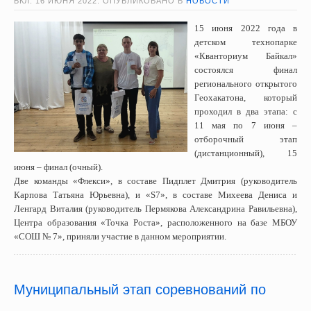
ВКЛ.
16 ИЮНЯ 2022
. ОПУБЛИКОВАНО В
НОВОСТИ
15 июня 2022 года в
детском технопарке
«Кванториум Байкал»
состоялся финал
регионального открытого
Геохакатона, который
проходил в два этапа: с
11 мая по 7 июня –
отборочный этап
(дистанционный), 15
июня – финал (очный).
Две команды «Флекси», в составе Пидплет Дмитрия (руководитель
Карпова Татьяна Юрьевна), и «S7», в составе Михеева Дениса и
Ленгард Виталия (руководитель Пермякова Александрина Равильевна),
Центра образования «Точка Роста», расположенного на базе МБОУ
«СОШ № 7», приняли участие в данном мероприятии.
Муниципальный этап соревнований по