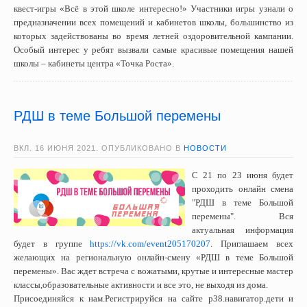
квест-игры «Всё в этой школе интересно!» Участники игры узнали о
предназначении всех помещений и кабинетов школы, большинство из
которых задействованы во время летней оздоровительной кампании.
Особый интерес у ребят вызвали самые красивые помещения нашей
школы – кабинеты центра «Точка Роста».
РДШ в теме Большой перемены
ВКЛ.
16 ИЮНЯ 2021
. ОПУБЛИКОВАНО В
НОВОСТИ
С 21 по 23 июня будет
проходить онлайн смена
"РДШ в теме Большой
перемены". Вся
актуальная информация
будет в группе
https://vk.com/event205170207
. Приглашаем всех
желающих на региональную онлайн-смену «РДШ в теме Большой
перемены». Вас ждет встреча с вожатыми, крутые и интересные мастер
классы,образовательные активности и все это, не выходя из дома.
Присоединяйся к нам.Регистрируйся на сайте р38.навигатор.дети и