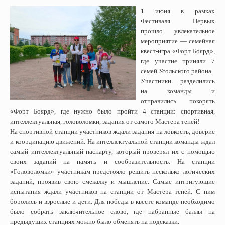
1 июня в рамках
Фестиваля Первых
прошло увлекательное
мероприятие — семейная
квест-игра «Форт Боярд»,
где участие приняли 7
семей Усольского района.
Участники разделились
на команды и
отправились покорять
«Форт Боярд», где нужно было пройти 4 станции: спортивная,
интеллектуальная, головоломки, задания от самого Мастера теней!
На спортивной станции участников ждали задания на ловкость, доверие
и координацию движений. На интеллектуальной станции команды ждал
самый интеллектуальный паспарту, который проверял их с помощью
своих заданий на память и сообразительность. На станции
«Головоломки» участникам предстояло решить несколько логических
заданий, проявив свою смекалку и мышление. Самые интригующие
испытания ждали участников на станции от Мастера теней. С ним
боролись и взрослые и дети. Для победы в квесте команде необходимо
было собрать заключительное слово, где набранные баллы на
предыдущих станциях можно было обменять на подсказки.