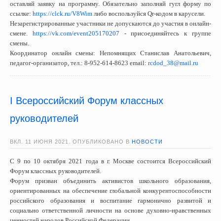
оставляй заявку на программу. Обязательно заполняй гугл форму по
ссылке:
https://clck.ru/V8Wim
либо воспользуйся Qr-кодом в карусели.
Незарегистрированные участники не допускаются до участия в онлайн-
смене.
https://vk.com/event205170207
- присоединяйтесь к группе
смены.
Координатор онлайн смены: Непомнящих Станислав Анатольевич,
педагог-организатор, тел.:
8-952-614-8623
email:
rcdod_38@mail.ru
I Всероссийский Форум классных
руководителей
ВКЛ.
11 ИЮНЯ 2021
. ОПУБЛИКОВАНО В
НОВОСТИ
С 9 по 10 октября 2021 года в г. Москве состоится Всероссийский
Форум классных руководителей.
Форум призван объединить активистов школьного образования,
ориентированных на обеспечение глобальной конкурентоспособности
российского образования и воспитание гармонично развитой и
социально ответственной личности на основе духовно-нравственных
ценностей народов Российской Федерации.