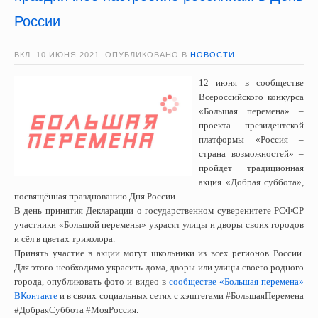
России
ВКЛ.
10 ИЮНЯ 2021
. ОПУБЛИКОВАНО В
НОВОСТИ
12 июня в сообществе
Всероссийского конкурса
«Большая перемена» –
проекта президентской
платформы «Россия –
страна возможностей» –
пройдет традиционная
акция «Добрая суббота»,
посвящённая празднованию Дня России.
В день принятия Декларации о государственном суверенитете РСФСР
участники «Большой перемены» украсят улицы и дворы своих городов
и сёл в цветах триколора.
Принять участие в акции могут школьники из всех регионов России.
Для этого необходимо украсить дома, дворы или улицы своего родного
города, опубликовать фото и видео в
сообществе «Большая перемена»
ВКонтакте
и в своих социальных сетях с хэштегами #БольшаяПеремена
#ДобраяСуббота #МояРоссия.