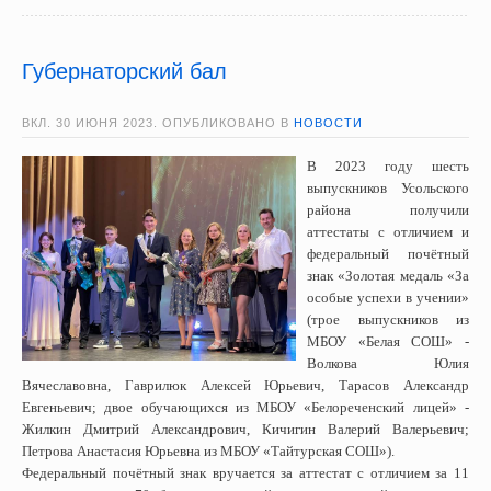
Губернаторский бал
ВКЛ.
30 ИЮНЯ 2023
. ОПУБЛИКОВАНО В
НОВОСТИ
В 2023 году шесть
выпускников Усольского
района получили
аттестаты с отличием и
федеральный почётный
знак «Золотая медаль «За
особые успехи в учении»
(трое выпускников из
МБОУ «Белая СОШ» -
Волкова Юлия
Вячеславовна, Гаврилюк Алексей Юрьевич, Тарасов Александр
Евгеньевич; двое обучающихся из МБОУ «Белореченский лицей» -
Жилкин Дмитрий Александрович, Кичигин Валерий Валерьевич;
Петрова Анастасия Юрьевна из МБОУ «Тайтурская СОШ»).
Федеральный почётный знак вручается за аттестат с отличием за 11