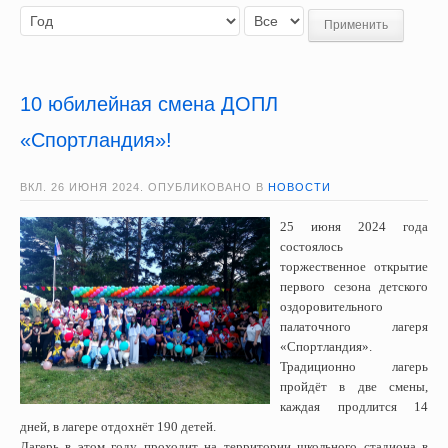
Применить
10 юбилейная смена ДОПЛ
«Спортландия»!
ВКЛ.
26 ИЮНЯ 2024
. ОПУБЛИКОВАНО В
НОВОСТИ
25 июня 2024 года
состоялось
торжественное открытие
первого сезона детского
оздоровительного
палаточного лагеря
«Спортландия».
Традиционно лагерь
пройдёт в две смены,
каждая продлится 14
дней, в лагере отдохнёт 190 детей.
Лагерь в этом году проходит на территории школьного стадиона в