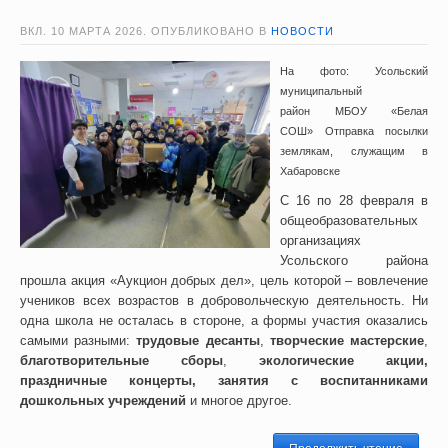
ВКЛ.
10 МАРТА 2026
. ОПУБЛИКОВАНО В
НОВОСТИ
На фото: Усольский
муниципальный
район МБОУ «Белая
СОШ» Отправка посылки
землякам, служащим в
Хабаровске
С 16 по 28 февраля в
общеобразовательных
организациях
Усольского района
прошла акция «Аукцион добрых дел», цель которой – вовлечение
учеников всех возрастов в добровольческую деятельность. Ни
одна школа не осталась в стороне, а формы участия оказались
самыми разными:
трудовые десанты
,
творческие мастерские
,
благотворительные сборы
,
экологические акции,
праздничные концерты, занятия с воспитанниками
дошкольных учреждений
и многое другое.