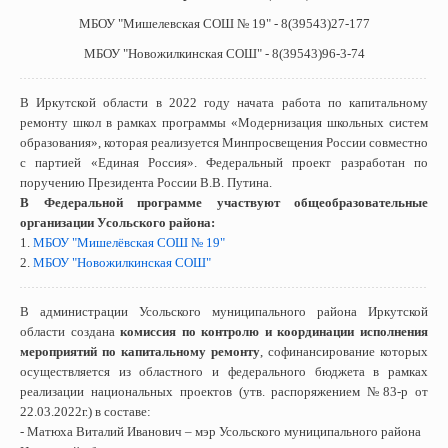
МБОУ "Мишелевская СОШ № 19" - 8(39543)27-177
МБОУ "Новожилкинская СОШ" - 8(39543)96-3-74
В Иркутской области в 2022 году начата работа по капитальному
ремонту школ в рамках программы «Модернизация школьных систем
образования», которая реализуется Минпросвещения России совместно
с партией «Единая Россия». Федеральный проект разработан по
поручению Президента России В.В. Путина.
В Федеральной программе участвуют общеобразовательные
организации Усольского района:
1.
МБОУ "Мишелёвская СОШ № 19"
2.
МБОУ "Новожилкинская СОШ"
В администрации Усольского муниципального района Иркутской
области создана
комиссия по контролю и координации исполнения
мероприятий по капитальному ремонту
, софинансирование которых
осуществляется из областного и федерального бюджета в рамках
реализации национальных проектов (утв. распоряжением №83-р от
22.03.2022г.) в составе:
- Матюха Виталий Иванович – мэр Усольского муниципального района