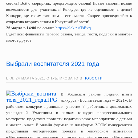
сезона! Всё о сюрпризах предстоящего сезона! Новые вызовы, новые
возможности для участников! Конкурс, где не оценивают, а ценят!
Конкурс, где твоим талантам – есть место! Скорее присоединяйся к
открытию второго сезона в Иркутской области!
26 марта в 14:00
по ссылке
https://clck.ru/TsBvq
Будет всё: финалисты первого сезона, танцы, гости, подарки и многое-
многое другое!
Выбрали воспитателя 2021 года
ВКЛ.
24 МАРТА 2021
. ОПУБЛИКОВАНО В
НОВОСТИ
В Усольском районе подвели итоги
конкурса «Воспитатель года – 2021». В
районном конкурсе принимали участие 7 работников дошкольных
учреждений. Участницы в рамках конкурса профессионального
мастерства предстоит провести педагогическое мероприятие с детьми
и мастер- класс. В онлайн формате на платформе ZOOM конкурсантки
представили методические проекты в конкурсном испытании
«Методическая мастерская», а также прошёл конкурс «Интернет-