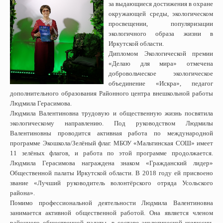
за выдающиеся достижения в охране
окружающей среды, экологическом
просвещении, популяризации
экологичного образа жизни в
Иркутской области.
Дипломом Экологической премии
«Делаю для мира» отмечена
добровольческое экологическое
объединение «Искра», педагог
дополнительного образования Районного центра внешкольной работы
Людмила Герасимова.
Людмила Валентиновна трудовую и общественную жизнь посвятила
экологическому направлению. Под руководством Людмилы
Валентиновны проводится активная работа по международной
программе Экошкола/Зелёный флаг. МБОУ «Мальтинская СОШ» имеет
11 зелёных флагов, и работа по этой программе продолжается.
Людмила Герасимова награждена знаком «Гражданский лидер»
Общественной палаты Иркутской области. В 2018 году ей присвоено
звание «Лучший руководитель волонтёрского отряда Усольского
района».
Помимо профессиональной деятельности Людмила Валентиновна
занимается активной общественной работой. Она является членом
районного общественной палаты, в составе экологической комиссии,