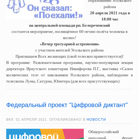
образованию Усольского
района
20 апреля 2021 года в
18:00 час
на центральной площади рп. Белореченский
состоится мероприятие, посвящённое 60-летию полёта человека в
космос!
«Вечер тротуарной астрономии»
с участием жителей Усольского района
Приглашаем Всех желающих (свой телескоп приветствуется)!
В программе: Развлекательная программа, научно-популярная лекция
директора Иркутского планетария Никифорова П.Г., выставка «Салон
космических тел» от школьников Усольского района, наблюдение в
телескопы Луны, Сатурна, Юпитера (для всех присутствующих)
Федеральный проект "Цифровой диктант"
ВКЛ.
01 АПРЕЛЯ 2021
. ОПУБЛИКОВАНО В
НОВОСТИ
Общероссийский
народный фронт