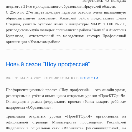
встретились 45 молодых
педагогов 31-го муниципального образования Иркутской области.
С 25-го по 27-е марта молодые педагоги освоили очень насыщенную
образовательную программу. Усольский район представляли Елена
Ягодина, учитель русского языка и литературы МБОУ "СОШ №20",
руководитель клуба молодых специалистов района "Факел" и Анастасия
Купрякова, ответственный по молодёжном сектору Профсоюзной
организации в Усольском районе.
Новый сезон "Шоу профессий"
ВКЛ.
31 МАРТА 2021
. ОПУБЛИКОВАНО В
НОВОСТИ
Профориентационный проект «Шоу профессий» – это онлайн-уроки,
реализуемые с учётом опыта цикла открытых уроков «ПроеКТОриЯ».
Он запущен в рамках федерального проекта «Успех каждого ребёнка»
нацпроекта «Образование».
Трансляция открытых уроков «ПроеКТОриЯ» организована на
официальной странице Министерства просвещения Российской
Федерации в социальной сети «ВКонтакте» (vk.com/minprosvet), на