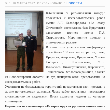
ВКЛ.
18 МАРТА 2022
. ОПУБЛИКОВАНО В
НОВОСТИ
Юбилейный V региональный конкурс
проектных и исследовательских работ
имени А.П. Белобородова «Во славу
Отечества!» состоялся на базе Иркутского
кадетского корпуса имени П.А.
Скороходова. Мероприятие прошло в
очно-заочном режиме.
В этом году участниками конференции
стали более 100 человек из Братска, Зимы,
Иркутска, Аларского, Иркутского, Усолья-
Сибирского, Шелеховского, Усть-
Илимского, Нижнеудинского, Киренского,
Тайшетского, Усольского районов, а также
из Новосибирской области. На суд экспертов были представлены 48
исследовательских работ.
Участники из близлежащих территорий представляли свои проекты в
форме пристендовых докладов. Часть работ школьники представили
дистанционно по видеосвязи. Итоги эксперты подвели по четырем
номинациям.
Первое место в номинации «История оружия русского воина» занял