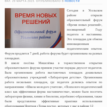
ВКЛ.
29 МАРТА 2023
. ОПУБЛИКОВАНО В
НОВОСТИ
Сегодня в Усольском
районе открыли
образовательный форум
«Время новых решений»,
посвященный Году
педагога и наставника.
Это площадка для обмена
инновационным
педагогическим опытом.
Форум продлится 7 дней, работа форума будет организована на разных
площадках.
В школе посёлка Мишелёвка в торжественном открытии
образовательного форума приняли участие порядка двухсот педагогов.
Была организована работа выставочных площадок дошкольных
образовательных учреждений «Лаборатория детства». Организована
работа нескольких площадок, где педагоги делились опытом по
направлениям: «Школа молодого учителя», «Психолого-педагогический
класс как эффективная форма наставничества», можно было посетить
лаборатории физики, химии и биологии, агробизнес-образования, также
были представлены эффективные практики использования
оборудования Центров «Точка роста», которых у нас в районе 12.