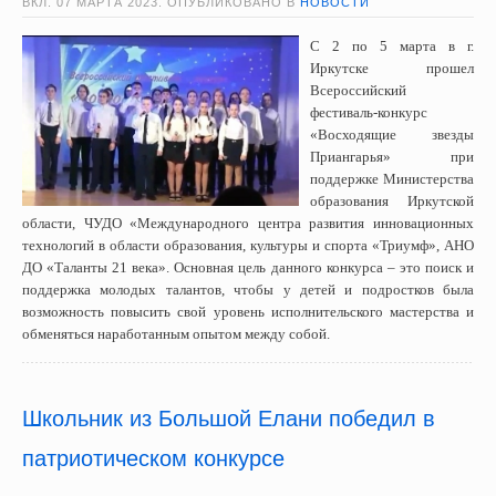
ВКЛ.
07 МАРТА 2023
. ОПУБЛИКОВАНО В
НОВОСТИ
С 2 по 5 марта в г.
Иркутске прошел
Всероссийский
фестиваль-конкурс
«Восходящие звезды
Приангарья» при
поддержке Министерства
образования Иркутской
области, ЧУДО «Международного центра развития инновационных
технологий в области образования, культуры и спорта «Триумф», АНО
ДО «Таланты 21 века». Основная цель данного конкурса – это поиск и
поддержка молодых талантов, чтобы у детей и подростков была
возможность повысить свой уровень исполнительского мастерства и
обменяться наработанным опытом между собой.
Школьник из Большой Елани победил в
патриотическом конкурсе